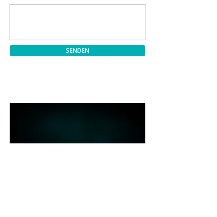
SENDEN
Wiesbaden
Gutenbergplatz 3
65187 Wiesbaden
wiesbaden@pureperfection.com
t. 0611 172 19 60
Berlin