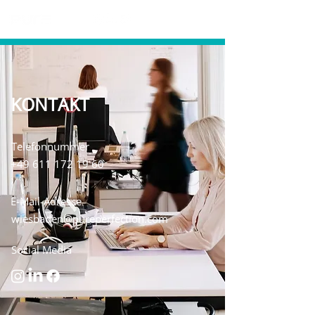
KONTAKT
Telefonnummer
+49 611 172 19 60
E-Mail-Adresse
wiesbaden@pureperfection.com
Social Media